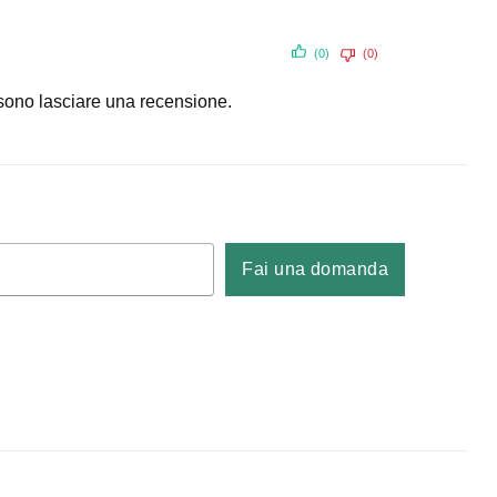
(0)
(0)
sono lasciare una recensione.
Fai una domanda