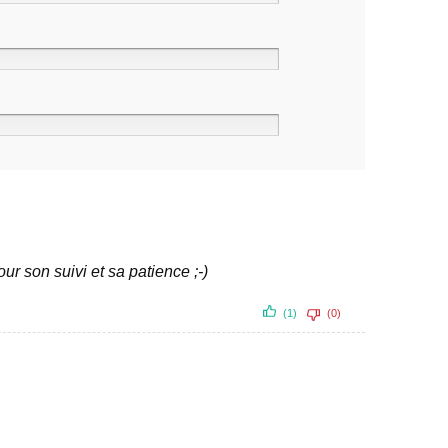
our son suivi et sa patience ;-)
(1)
(0)