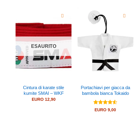
ESAURITO
Cintura di karate stile
Portachiavi per giacca da
kumite SMAI – WKF
bambola bianca Tokaido
EURO
12,90
Valutato
EURO
9,00
4.5
su 5