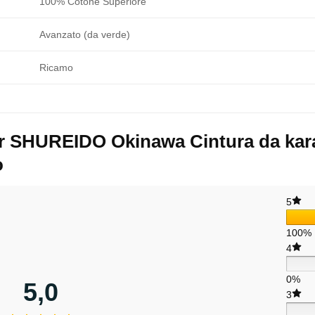
100% Cotone Superiore
Avanzato (da verde)
Ricamo
er
SHUREIDO Okinawa Cintura da karat
o
5
100%
4
0%
5,0
3