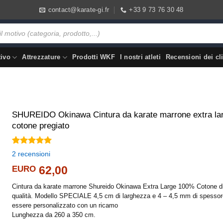
contact@karate-gi.fr
+33 9 73 76 30 48
tivo
Attrezzature
Prodotti WKF
I nostri atleti
Recensioni dei cli
SHUREIDO Okinawa Cintura da karate marrone extra la
cotone pregiato
Valutato
2
2
recensioni
5.00
su 5
su base di
EURO
62,00
recensioni
Cintura da karate marrone Shureido Okinawa Extra Large 100% Cotone di
qualità. Modello SPECIALE 4,5 cm di larghezza e 4 – 4,5 mm di spesso
essere personalizzato con un ricamo
Lunghezza da 260 a 350 cm.