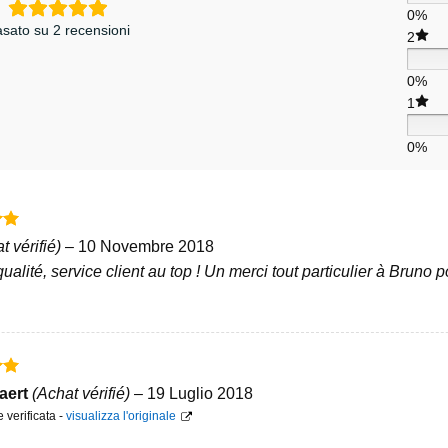
0%
sato su 2 recensioni
2
0%
1
0%
5
t vérifié)
–
10 Novembre 2018
ualité, service client au top ! Un merci tout particulier à Bruno p
5
waert
(Achat vérifié)
–
19 Luglio 2018
verificata -
visualizza l'originale