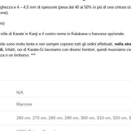
ezza e 4 – 4,5 mm di spessore (pesa dal 40 al 50% in più di una cintura stand
tone).
mo)
stile di Karate in Kanji e il vostro nome in Katakana o francese opzionale.
eido sono molto lente e non sempre coprono tutti gli ordini effettuati,
nella st
di.
Infatti, noi di Karate-Gi lavoriamo con diversi fornitori, quindi muoviamo cie
nza o un rimborso. ***
N/A
Marrone
260 cm, 270 cm, 280 cm, 290 cm, 300 cm, 310 cm, 320 cm, 