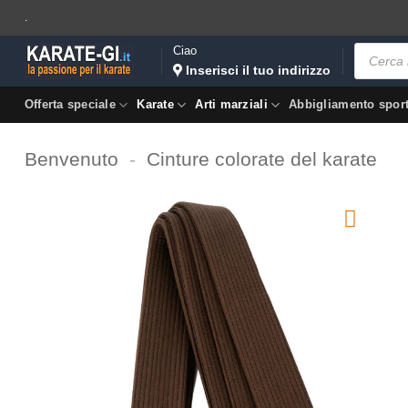
Salta
.
ai
Ricerca
Ciao
contenuti
prodotti
Inserisci il tuo indirizzo
Offerta speciale
Karate
Arti marziali
Abbigliamento spor
Benvenuto
-
Cinture colorate del karate