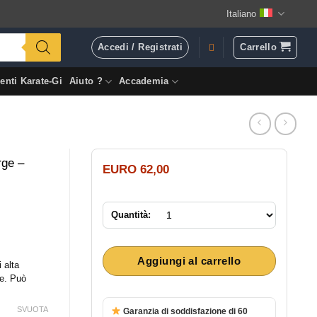
Italiano
Accedi / Registrati
Carrello
enti Karate-Gi
Aiuto ?
Accademia
rge –
EURO
62,00
Quantità:
Aggiungi al carrello
 alta
re. Può
SVUOTA
Garanzia di soddisfazione di 60