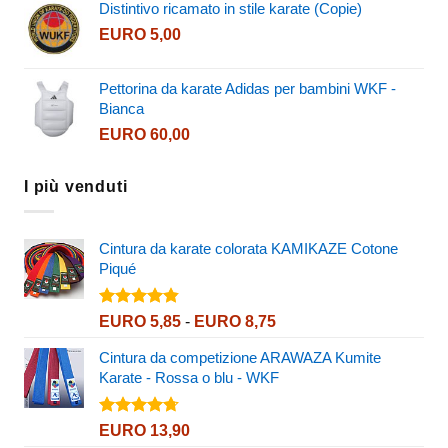
Distintivo ricamato in stile karate (Copie)
prezzo:
EURO 434,90
EURO
5,00
da
EURO 214,90
a
Pettorina da karate Adidas per bambini WKF -
EURO 260,90
Bianca
EURO
60,00
I più venduti
Cintura da karate colorata KAMIKAZE Cotone
Piqué
Valutato
Fascia
EURO
5,85
-
EURO
8,75
4.80
su 5
di
Cintura da competizione ARAWAZA Kumite
prezzo:
Karate - Rossa o blu - WKF
da
EURO 5,85
a
Valutato
EURO
13,90
4.67
su 5
EURO 8,75