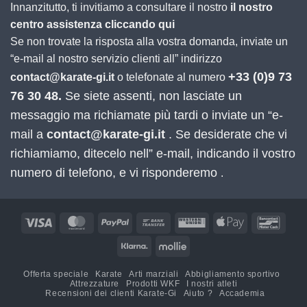
Innanzitutto, ti invitiamo a consultare il nostro
il nostro
centro assistenza cliccando qui
Se non trovate la risposta alla vostra domanda, inviate un
“e-mail al nostro servizio clienti all” indirizzo
+33 (0)9 73
contact@karate-gi.it
o telefonate al numero
76 30 48.
Se siete assenti, non lasciate un
messaggio ma richiamate più tardi o inviate un “e-
mail a
contact@karate-gi.it
. Se desiderate che vi
richiamiamo, ditecelo nell” e-mail, indicando il vostro
numero di telefono, e vi risponderemo
.
Visa
MasterCard
PayPal
Bonifico
Western
Apple
Banco
bancario
Union
Pay
Klarna
Mollie
Offerta speciale
Karate
Arti marziali
Abbigliamento sportivo
Attrezzature
Prodotti WKF
I nostri atleti
Recensioni dei clienti Karate-Gi
Aiuto ?
Accademia