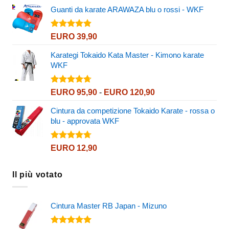
Guanti da karate ARAWAZA blu o rossi - WKF
Valutato
EURO
39,90
4.82
su 5
Karategi Tokaido Kata Master - Kimono karate
WKF
Valutato
Fascia
EURO
95,90
-
EURO
120,90
4.72
su 5
di
Cintura da competizione Tokaido Karate - rossa o
prezzo:
blu - approvata WKF
da
EURO 95,90
a
Valutato
EURO
12,90
4.72
su 5
EURO 120,90
Il più votato
Cintura Master RB Japan - Mizuno