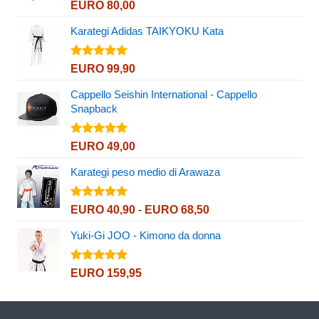
Valutato
EURO
80,00
5.00
su 5
Karategi Adidas TAIKYOKU Kata
Valutato
EURO
99,90
5.00
su 5
Cappello Seishin International - Cappello
Snapback
Valutato
EURO
49,00
5.00
su 5
Karategi peso medio di Arawaza
Valutato
Fascia
EURO
40,90
-
EURO
68,50
5.00
su 5
di
Yuki-Gi JOO - Kimono da donna
prezzo:
da
EURO 40,90
Valutato
EURO
159,95
5.00
su 5
a
EURO 68,50