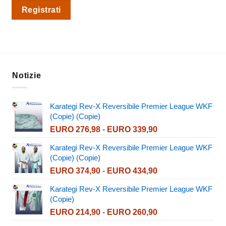
Registrati
Notizie
Karategi Rev-X Reversibile Premier League WKF
(Copie) (Copie)
Fascia
EURO
276,98
-
EURO
339,90
di
Karategi Rev-X Reversibile Premier League WKF
prezzo:
(Copie) (Copie)
da
Fascia
EURO
374,90
-
EURO
434,90
EURO 276,98
di
a
Karategi Rev-X Reversibile Premier League WKF
prezzo:
EURO 339,90
(Copie)
da
Fascia
EURO
214,90
-
EURO
260,90
EURO 374,90
di
a