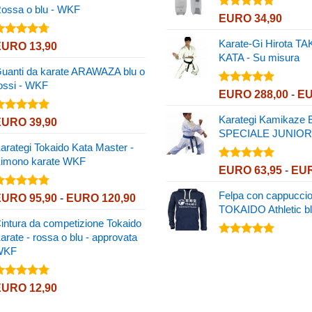
ossa o blu - WKF
EURO 5,85
Valutato
EURO
34,90
5.00
su 5
a
EURO 8,75
Karate-Gi Hirota T
alutato
EURO
13,90
.67
su 5
KATA - Su misura
uanti da karate ARAWAZA blu o
ossi - WKF
Valutato
EURO
288,00
-
E
5.00
su 5
Karategi Kamikaze
alutato
EURO
39,90
.82
su 5
SPECIALE JUNIOR
arategi Tokaido Kata Master -
imono karate WKF
Valutato
EURO
63,95
-
EU
5.00
su 5
Felpa con cappucci
alutato
Fascia
EURO
95,90
-
EURO
120,90
.72
su 5
TOKAIDO Athletic b
di
intura da competizione Tokaido
prezzo:
arate - rossa o blu - approvata
da
Valutato
WKF
EURO 95,90
5.00
su 5
a
EURO 120,90
alutato
EURO
12,90
.72
su 5