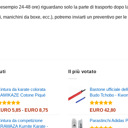
d esempio 24-48 ore) riguardano solo la parte di trasporto dopo l
, manichini da boxe, ecc.), potremo inviarti un preventivo per l
uti
Il più votato
intura da karate colorata
Bastone ufficiale de
AMIKAZE Cotone Piqué
Budo Tchobo - Kwo
alutato
Valutato
Fascia
EURO
5,85
-
EURO
8,75
EURO
42,80
.80
su 5
5.00
su 5
di
intura da competizione
Parastinchi Adidas 
prezzo:
RAWAZA Kumite Karate -
da