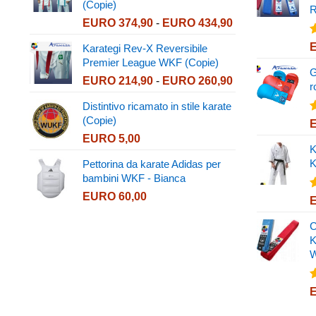
(Copie)
EURO 276,98
R
Fascia
EURO
374,90
-
EURO
434,90
a
di
EURO 339,90
V
Karategi Rev-X Reversibile
prezzo:
4
Premier League WKF (Copie)
da
G
Fascia
EURO
214,90
-
EURO
260,90
EURO 374,90
r
di
a
Distintivo ricamato in stile karate
prezzo:
EURO 434,90
(Copie)
V
da
4
EURO
5,00
EURO 214,90
K
a
K
Pettorina da karate Adidas per
EURO 260,90
bambini WKF - Bianca
EURO
60,00
V
4
C
K
V
4