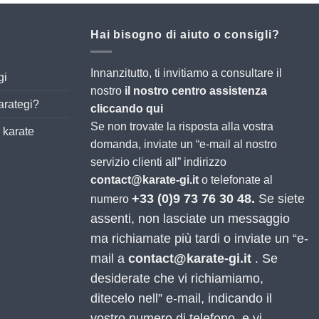
Hai bisogno di aiuto o consigli?
Innanzitutto, ti invitiamo a consultare il
gi
nostro
il nostro centro assistenza
arategi?
cliccando qui
Se non trovate la risposta alla vostra
 karate
domanda, inviate un “e-mail al nostro
servizio clienti all” indirizzo
contact@karate-gi.it
o telefonate al
+33 (0)9 73 76 30 48.
Se siete
numero
assenti, non lasciate un messaggio
ma richiamate più tardi o inviate un “e-
mail a
contact@karate-gi.it
. Se
desiderate che vi richiamiamo,
ditecelo nell” e-mail, indicando il
vostro numero di telefono, e vi