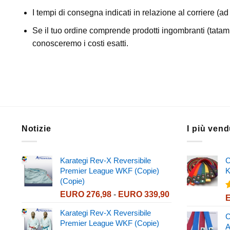
I tempi di consegna indicati in relazione al corriere (a
Se il tuo ordine comprende prodotti ingombranti (tatami
conosceremo i costi esatti.
Notizie
I più vend
Karategi Rev-X Reversibile
C
Premier League WKF (Copie)
K
(Copie)
Fascia
EURO
276,98
-
EURO
339,90
V
di
4
Karategi Rev-X Reversibile
prezzo:
C
Premier League WKF (Copie)
da
A