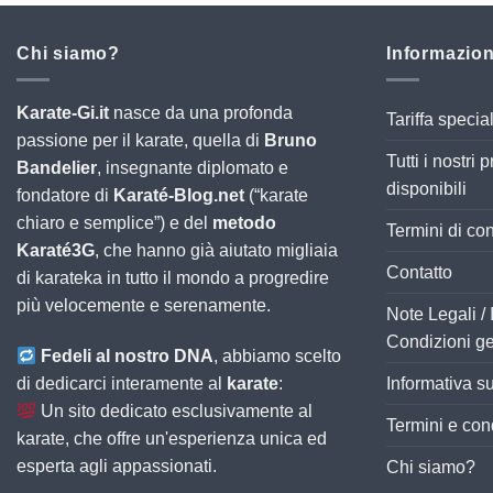
Chi siamo?
Informazion
Karate-Gi.it
nasce da una profonda
Tariffa spec
passione per il karate, quella di
Bruno
Tutti i nostri
Bandelier
, insegnante diplomato e
disponibili
fondatore di
Karaté-Blog.net
(“karate
chiaro e semplice”) e del
metodo
Termini di c
Karaté3G
, che hanno già aiutato migliaia
Contatto
di karateka in tutto il mondo a progredire
più velocemente e serenamente.
Note Legali / 
Condizioni g
Fedeli al nostro DNA
, abbiamo scelto
di dedicarci interamente al
karate
:
Informativa su
Un sito dedicato esclusivamente al
Termini e con
karate, che offre un'esperienza unica ed
esperta agli appassionati.
Chi siamo?