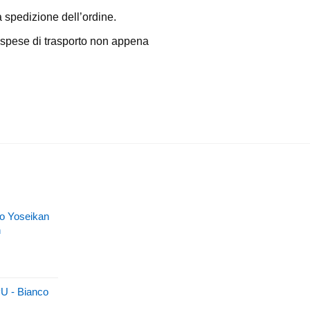
a spedizione dell’ordine.
e spese di trasporto non appena
llo Yoseikan
n
PU - Bianco