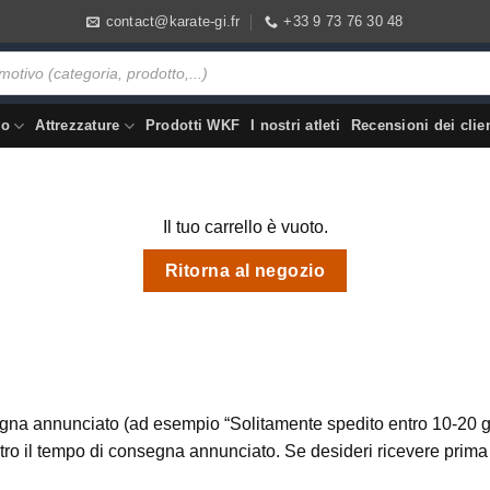
contact@karate-gi.fr
+33 9 73 76 30 48
vo
Attrezzature
Prodotti WKF
I nostri atleti
Recensioni dei clien
Il tuo carrello è vuoto.
Ritorna al negozio
egna annunciato (ad esempio “Solitamente spedito entro 10-20 gio
ntro il tempo di consegna annunciato. Se desideri ricevere prima 