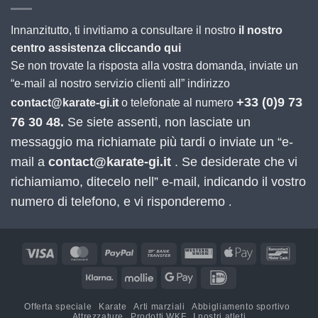
Innanzitutto, ti invitiamo a consultare il nostro
il nostro
centro assistenza cliccando qui
Se non trovate la risposta alla vostra domanda, inviate un
“e-mail al nostro servizio clienti all” indirizzo
+33 (0)9 73
contact@karate-gi.it
o telefonate al numero
76 30 48.
Se siete assenti, non lasciate un
messaggio ma richiamate più tardi o inviate un “e-
mail a
contact@karate-gi.it
. Se desiderate che vi
richiamiamo, ditecelo nell” e-mail, indicando il vostro
numero di telefono, e vi risponderemo
.
Visa
MasterCard
PayPal
Bonifico
Western
Apple
Banco
bancario
Union
Pay
Klarna
Mollie
Google
IDeal
Pay
Offerta speciale
Karate
Arti marziali
Abbigliamento sportivo
Attrezzature
Prodotti WKF
I nostri atleti