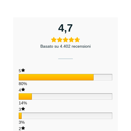
4,7
Basato su 4.402 recensioni
5
80%
4
14%
3
3%
2