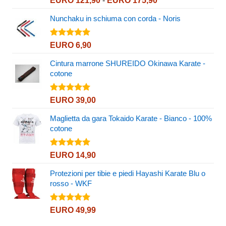
EURO
121,90
-
EURO
175,90
5.00
su 5
di
Nunchaku in schiuma con corda - Noris
prezzo:
da
EURO 121,90
Valutato
EURO
6,90
5.00
su 5
a
Cintura marrone SHUREIDO Okinawa Karate -
EURO 175,90
cotone
Valutato
EURO
39,00
5.00
su 5
Maglietta da gara Tokaido Karate - Bianco - 100%
cotone
Valutato
EURO
14,90
5.00
su 5
Protezioni per tibie e piedi Hayashi Karate Blu o
rosso - WKF
Valutato
EURO
49,99
5.00
su 5