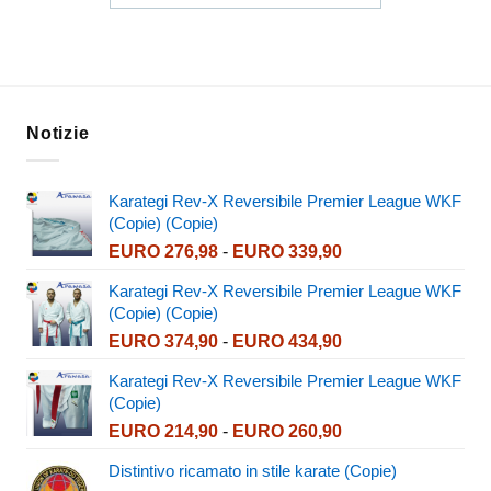
Notizie
Karategi Rev-X Reversibile Premier League WKF
(Copie) (Copie)
Fascia
EURO
276,98
-
EURO
339,90
di
Karategi Rev-X Reversibile Premier League WKF
prezzo:
(Copie) (Copie)
da
Fascia
EURO
374,90
-
EURO
434,90
EURO 276,98
di
a
Karategi Rev-X Reversibile Premier League WKF
prezzo:
EURO 339,90
(Copie)
da
Fascia
EURO
214,90
-
EURO
260,90
EURO 374,90
di
a
Distintivo ricamato in stile karate (Copie)
prezzo:
EURO 434,90