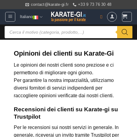
Salta
contact@karate-gi.fr
+33 9 73 76 30 48
ai
Italiano
contenuti
Ricerca
prodotti
Opinioni dei clienti su Karate-Gi
Le opinioni dei nostri clienti sono preziose e ci
permettono di migliorare ogni giorno.
Per garantire la nostra imparzialità, utilizziamo
diversi fornitori di servizi indipendenti per
raccogliere opinioni verificate dai nostri clienti.
Recensioni dei clienti su Karate-gi su
Trustpilot
Per le recensioni sui nostri servizi in generale. In
generale, riceverai un invito tramite Trustpilot per