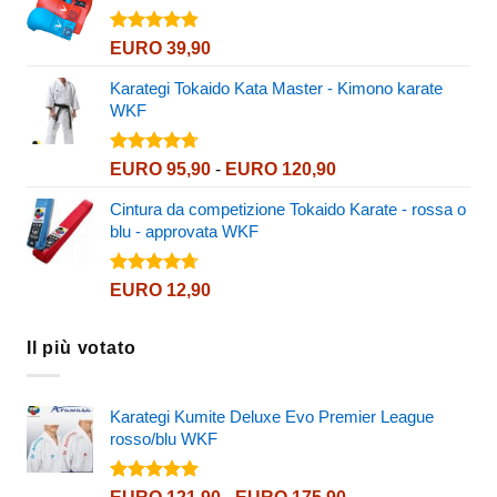
Valutato
EURO
39,90
4.82
su 5
Karategi Tokaido Kata Master - Kimono karate
WKF
Valutato
Fascia
EURO
95,90
-
EURO
120,90
4.72
su 5
di
Cintura da competizione Tokaido Karate - rossa o
prezzo:
blu - approvata WKF
da
EURO 95,90
a
Valutato
EURO
12,90
4.72
su 5
EURO 120,90
Il più votato
Karategi Kumite Deluxe Evo Premier League
rosso/blu WKF
Valutato
Fascia