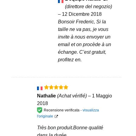
(direttore del negozio)
–
12 Dicembre 2018
Bonsoir Frederic, Si la
taille ne va pas, je vous
invite à nous envoyer un
email et on procède à un
échange. C’est gratuit,
profitez en.
Valutato
5
Nathalie
(Achat vérifié)
–
1 Maggio
su 5
2018
Recensione verificata -
visualizza
l'originale
Très bon produit.Bonne qualité
dans la durée.