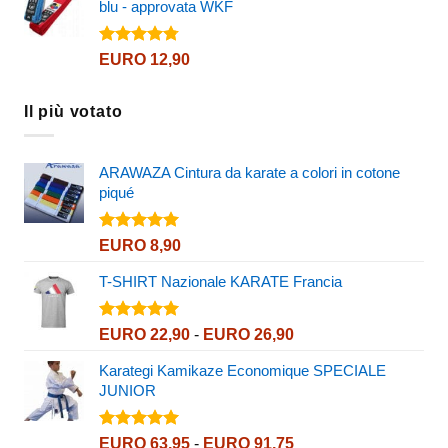
blu - approvata WKF
da
EURO 95,90
a
Valutato
EURO
12,90
4.73
su 5
EURO 120,90
Il più votato
ARAWAZA Cintura da karate a colori in cotone
piqué
Valutato
EURO
8,90
5.00
su 5
T-SHIRT Nazionale KARATE Francia
Valutato
Fascia
EURO
22,90
-
EURO
26,90
5.00
su 5
di
Karategi Kamikaze Economique SPECIALE
prezzo:
JUNIOR
da
EURO 22,90
a
Valutato
Fascia
EURO
63,95
-
EURO
91,75