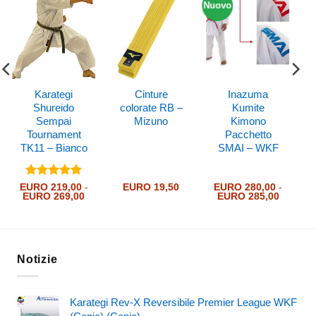
Nuovo
Karategi
Cinture
Inazuma
Shureido
colorate RB –
Kumite
Sempai
Mizuno
Kimono
Tournament
Pacchetto
TK11 – Bianco
SMAI – WKF
Valutato
5
EURO
219,00
-
EURO
19,50
EURO
280,00
-
Fascia
Fascia
EURO
269,00
EURO
285,00
su 5
di
di
prezzo:
prezzo:
da
da
EURO 219,00
EURO 2
a
a
EURO 269,00
EURO 2
Notizie
Karategi Rev-X Reversibile Premier League WKF