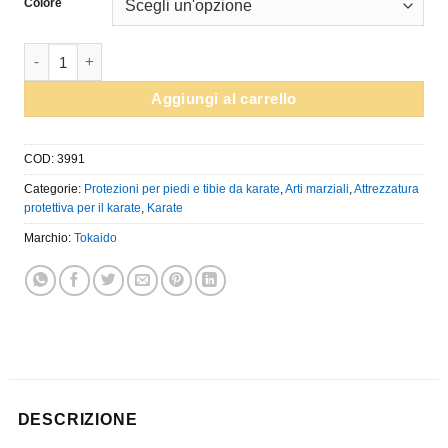
Colore
Protezioni per piedi da karate Tokaido - blu o rosse - combina
Aggiungi al carrello
COD:
3991
Categorie:
Protezioni per piedi e tibie da karate
,
Arti marziali
,
Attrezzatura
protettiva per il karate
,
Karate
Marchio:
Tokaido
DESCRIZIONE