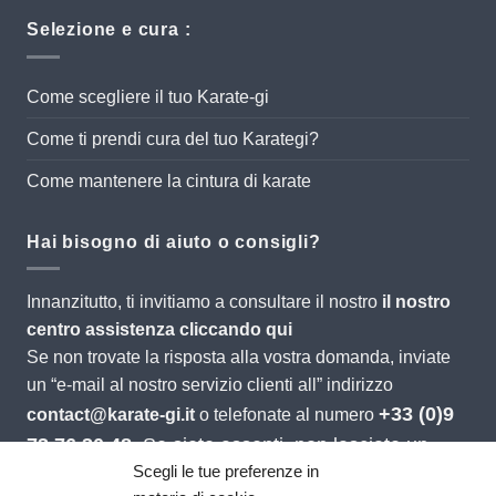
Selezione e cura :
Come scegliere il tuo Karate-gi
Come ti prendi cura del tuo Karategi?
Come mantenere la cintura di karate
Hai bisogno di aiuto o consigli?
Innanzitutto, ti invitiamo a consultare il nostro
il nostro
centro assistenza cliccando qui
Se non trovate la risposta alla vostra domanda, inviate
un “e-mail al nostro servizio clienti all” indirizzo
+33 (0)9
contact@karate-gi.it
o telefonate al numero
73 76 30 48.
Se siete assenti, non lasciate un
Scegli le tue preferenze in
messaggio ma richiamate più tardi o inviate un “e-