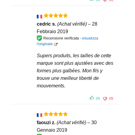
Valutato
5
cedric s.
(Achat vérifié)
–
28
su 5
Febbraio 2019
Recensione verificata -
visualizza
l'originale
Supers produits, les tailles de cette
marque sont plus ajustées avec des
formes plus galbées. Mon fils y
trouve une meilleur liberté de
mouvements.
(0)
(0)
Valutato
5
faouzi z.
(Achat vérifié)
–
30
su 5
Gennaio 2019