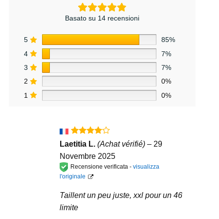
Basato su 14 recensioni
5
85%
4
7%
3
7%
2
0%
1
0%
Valutato
Laetitia L.
(Achat vérifié)
–
29
4
su 5
Novembre 2025
Recensione verificata -
visualizza
l'originale
Taillent un peu juste, xxl pour un 46
limite