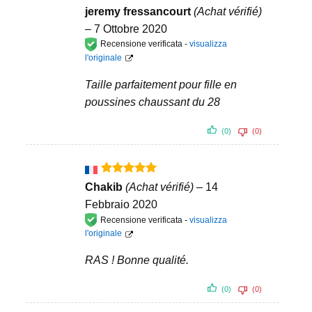
Valutato
5
jeremy fressancourt
(Achat vérifié)
su 5
–
7 Ottobre 2020
Recensione verificata -
visualizza
l'originale
Taille parfaitement pour fille en
poussines chaussant du 28
(0)
(0)
Valutato
5
Chakib
(Achat vérifié)
–
14
su 5
Febbraio 2020
Recensione verificata -
visualizza
l'originale
RAS ! Bonne qualité.
(0)
(0)