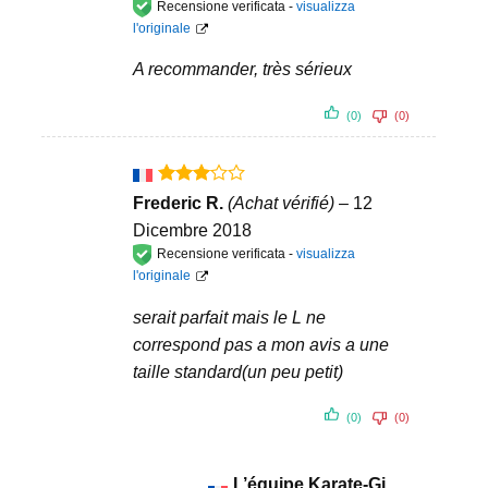
Recensione verificata -
visualizza
l'originale
A recommander, très sérieux
(0)
(0)
Valutato
Frederic R.
(Achat vérifié)
–
12
3
su 5
Dicembre 2018
Recensione verificata -
visualizza
l'originale
serait parfait mais le L ne
correspond pas a mon avis a une
taille standard(un peu petit)
(0)
(0)
L’équipe Karate-Gi