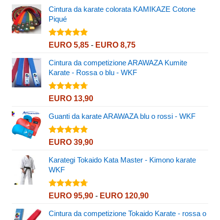
Cintura da karate colorata KAMIKAZE Cotone
Piqué
Valutato
Fascia
EURO
5,85
-
EURO
8,75
4.80
su 5
di
Cintura da competizione ARAWAZA Kumite
prezzo:
Karate - Rossa o blu - WKF
da
EURO 5,85
a
Valutato
EURO
13,90
4.67
su 5
EURO 8,75
Guanti da karate ARAWAZA blu o rossi - WKF
Valutato
EURO
39,90
4.82
su 5
Karategi Tokaido Kata Master - Kimono karate
WKF
Valutato
Fascia
EURO
95,90
-
EURO
120,90
4.72
su 5
di
Cintura da competizione Tokaido Karate - rossa o
prezzo: