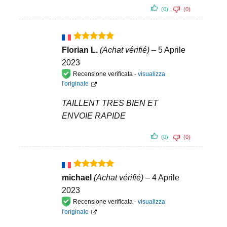
(0)
(0)
Valutato
5
Florian L.
(Achat vérifié)
–
5 Aprile
su 5
2023
Recensione verificata -
visualizza
l'originale
TAILLENT TRES BIEN ET
ENVOIE RAPIDE
(0)
(0)
Valutato
5
michael
(Achat vérifié)
–
4 Aprile
su 5
2023
Recensione verificata -
visualizza
l'originale