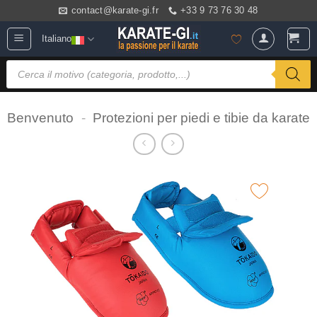
Salta
contact@karate-gi.fr
+33 9 73 76 30 48
ai
Italiano
contenuti
Ricerca
prodotti
Benvenuto
-
Protezioni per piedi e tibie da karate