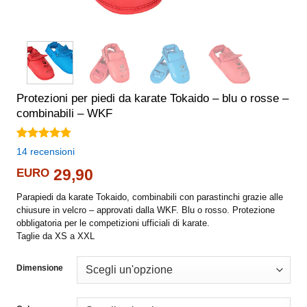
Protezioni per piedi da karate Tokaido – blu o rosse –
combinabili – WKF
Valutato
14
14
recensioni
4.79
su 5
su base di
EURO
29,90
recensioni
Parapiedi da karate Tokaido, combinabili con parastinchi grazie alle
chiusure in velcro – approvati dalla WKF. Blu o rosso. Protezione
obbligatoria per le competizioni ufficiali di karate.
Taglie da XS a XXL
Dimensione