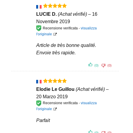
Valutato
5
LUCIE D.
(Achat vérifié)
–
16
su 5
Novembre 2019
Recensione verificata -
visualizza
l'originale
Article de très bonne qualité.
Envoie très rapide.
(0)
(0)
Valutato
5
Elodie Le Guillou
(Achat vérifié)
–
su 5
20 Marzo 2019
Recensione verificata -
visualizza
l'originale
Parfait
(0)
(0)