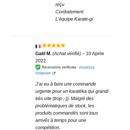
reçu
Cordialement
L’équipe Karate-gi
Valutato
5
Gaël M.
(Achat vérifié)
–
10 Aprile
su 5
2022
Recensione verificata -
visualizza
l'originale
J’ai eu à faire une commande
urgente pour un karatéka qui grandi
très vite (trop ;-)). Malgré des
problématiques de stock, les
produits commandés sont tous
arrivés à temps pour une
compétition.