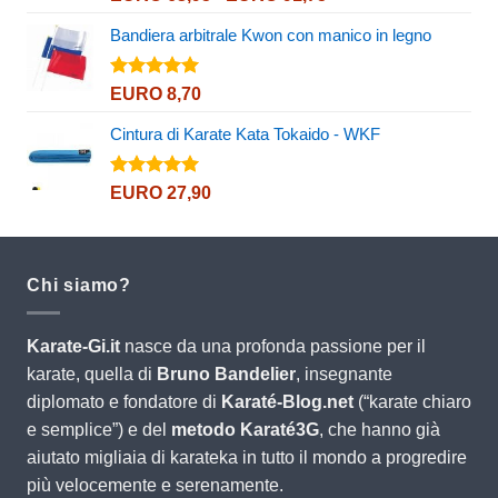
5.00
su 5
EURO 26,90
di
Bandiera arbitrale Kwon con manico in legno
prezzo:
da
EURO 63,95
Valutato
EURO
8,70
5.00
su 5
a
Cintura di Karate Kata Tokaido - WKF
EURO 91,75
Valutato
EURO
27,90
5.00
su 5
Chi siamo?
Karate-Gi.it
nasce da una profonda passione per il
karate, quella di
Bruno Bandelier
, insegnante
diplomato e fondatore di
Karaté-Blog.net
(“karate chiaro
e semplice”) e del
metodo Karaté3G
, che hanno già
aiutato migliaia di karateka in tutto il mondo a progredire
più velocemente e serenamente.