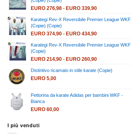
(Copie) (Copie)
Fascia
EURO
276,98
-
EURO
339,90
di
Karategi Rev-X Reversibile Premier League WKF
prezzo:
(Copie) (Copie)
da
Fascia
EURO
374,90
-
EURO
434,90
EURO 276,98
di
a
Karategi Rev-X Reversibile Premier League WKF
prezzo:
EURO 339,90
(Copie)
da
Fascia
EURO
214,90
-
EURO
260,90
EURO 374,90
di
a
Distintivo ricamato in stile karate (Copie)
prezzo:
EURO 434,90
EURO
5,00
da
EURO 214,90
a
Pettorina da karate Adidas per bambini WKF -
EURO 260,90
Bianca
EURO
60,00
I più venduti