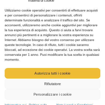
materia di cookie
mail a
contact@karate-gi.it
. Se desiderate che
vi richiamiamo, ditecelo nell” e-mail, indicando il
Utilizziamo cookie operativi per consentirti di effettuare acquisti
vostro numero di telefono, e vi risponderemo
e per consentirci di personalizzare i contenuti, offrirti
.
determinate funzionalità e analizzare il traffico del sito. Se
acconsenti, utilizzeremo anche cookie aggiuntivi per migliorare
la tua esperienza di acquisto. Questo ci aiuta a farvi trovare
Visa
MasterCard
PayPal
Bonifico
Western
Apple
Banco
annunci più pertinenti e a migliorare la vostra esperienza su
bancario
Union
Pay
Internet. Abbiamo bisogno del vostro consenso per utilizzare
Klarna
Mollie
Google
IDeal
queste tecnologie. In caso di rifiuto, tutti i cookie saranno
Pay
bloccati, ad eccezione dei cookie operativi. La vostra scelta sarà
Offerta speciale
Karate
Arti marziali
Abbigliamento sportivo
Attrezzature
Prodotti WKF
I nostri atleti
conservata per 1 anno. Puoi modificare la tua scelta in qualsiasi
Recensioni dei clienti Karate-Gi
Aiuto ?
Accademia
momento.
© 2018-2026 karate-gi.it -
Menzioni generali
-
Condizioni di
spedizione
-
Politica di riservatezza
-
CGV
Autorizza tutti i cookie
contact@karate-gi.it
+33 (0)9 73 76 30 48
ou
Rifiutatore
English
Français
Deutsch
Español
Nederlands
Dansk
Français (Belge)
Personalizzare i cookie