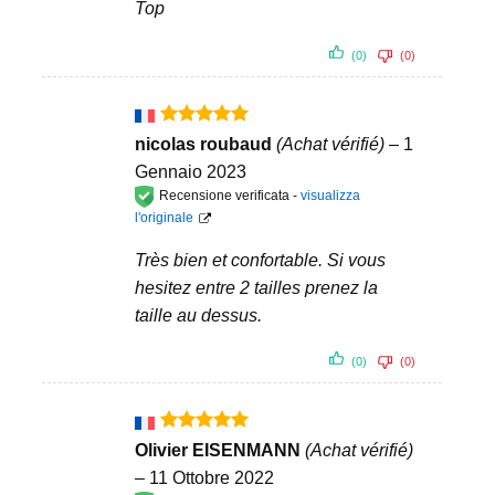
Top
(0)
(0)
Valutato
5
nicolas roubaud
(Achat vérifié)
–
1
su 5
Gennaio 2023
Recensione verificata -
visualizza
l'originale
Très bien et confortable. Si vous
hesitez entre 2 tailles prenez la
taille au dessus.
(0)
(0)
Valutato
5
Olivier EISENMANN
(Achat vérifié)
su 5
–
11 Ottobre 2022