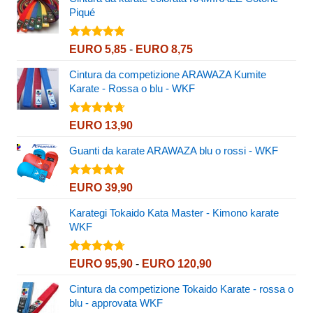
Piqué
Valutato
Fascia
EURO
5,85
-
EURO
8,75
4.80
su 5
di
Cintura da competizione ARAWAZA Kumite
prezzo:
Karate - Rossa o blu - WKF
da
EURO 5,85
a
Valutato
EURO
13,90
4.67
su 5
EURO 8,75
Guanti da karate ARAWAZA blu o rossi - WKF
Valutato
EURO
39,90
4.82
su 5
Karategi Tokaido Kata Master - Kimono karate
WKF
Valutato
Fascia
EURO
95,90
-
EURO
120,90
4.72
su 5
di
Cintura da competizione Tokaido Karate - rossa o
prezzo:
blu - approvata WKF
da