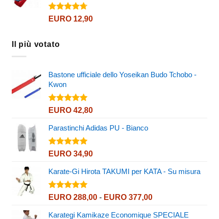
EURO 95,90
a
Valutato
EURO
12,90
4.72
su 5
EURO 120,90
Il più votato
Bastone ufficiale dello Yoseikan Budo Tchobo -
Kwon
Valutato
EURO
42,80
5.00
su 5
Parastinchi Adidas PU - Bianco
Valutato
EURO
34,90
5.00
su 5
Karate-Gi Hirota TAKUMI per KATA - Su misura
Valutato
Fascia
EURO
288,00
-
EURO
377,00
5.00
su 5
di
Karategi Kamikaze Economique SPECIALE
prezzo: