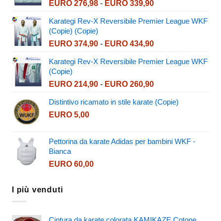
Fascia
EURO
276,98
-
EURO
339,90
di
Karategi Rev-X Reversibile Premier League WKF
prezzo:
(Copie) (Copie)
da
Fascia
EURO
374,90
-
EURO
434,90
EURO 276,98
di
a
Karategi Rev-X Reversibile Premier League WKF
prezzo:
EURO 339,90
(Copie)
da
Fascia
EURO
214,90
-
EURO
260,90
EURO 374,90
di
a
Distintivo ricamato in stile karate (Copie)
prezzo:
EURO 434,90
EURO
5,00
da
EURO 214,90
a
Pettorina da karate Adidas per bambini WKF -
EURO 260,90
Bianca
EURO
60,00
I più venduti
Cintura da karate colorata KAMIKAZE Cotone