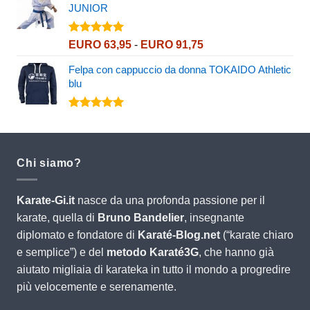
JUNIOR
da
EURO 288,00
a
Valutato
Fascia
EURO
63,95
-
EURO
91,75
5.00
su 5
EURO 377,00
di
Felpa con cappuccio da donna TOKAIDO Athletic
prezzo:
blu
da
EURO 63,95
a
Valutato
5.00
su 5
EURO 91,75
Chi siamo?
Karate-Gi.it
nasce da una profonda passione per il
karate, quella di
Bruno Bandelier
, insegnante
diplomato e fondatore di
Karaté-Blog.net
(“karate chiaro
e semplice”) e del
metodo Karaté3G
, che hanno già
aiutato migliaia di karateka in tutto il mondo a progredire
più velocemente e serenamente.