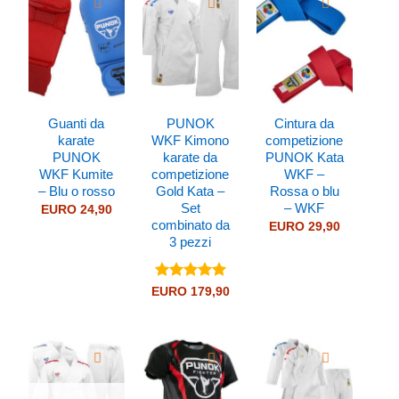
Guanti da
PUNOK
Cintura da
karate
WKF Kimono
competizione
PUNOK
karate da
PUNOK Kata
WKF Kumite
competizione
WKF –
– Blu o rosso
Gold Kata –
Rossa o blu
Set
– WKF
EURO
24,90
combinato da
EURO
29,90
3 pezzi
Valutato
5
EURO
179,90
su 5