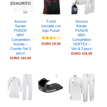
ESAURITO
Kimono
T-shirt
Kimono
Karate
versatile con
Karate
PUNOK
logo Punok
PUNOK
WKF
WKF
Competition
Competition
Valutato
EURO
29,90
Kumite –
VERTEX –
3.5
su
Combo Set 3
Set di 3 pezzi
5
pezzi
EURO
329,99
EURO
164,90