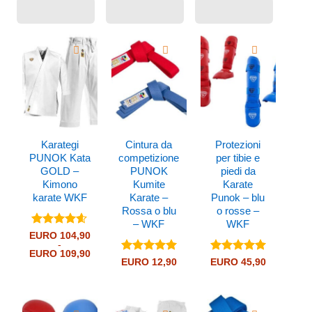
Karategi
Cintura da
Protezioni
PUNOK Kata
competizione
per tibie e
GOLD –
PUNOK
piedi da
Kimono
Kumite
Karate
karate WKF
Karate –
Punok – blu
Rossa o blu
o rosse –
– WKF
WKF
Valutato
EURO
104,90
-
4.55
su 5
Fascia
EURO
109,90
Valutato
5
Valutato
5
di
EURO
12,90
EURO
45,90
prezzo:
su 5
su 5
da
EURO 104,90
a
EURO 109,90