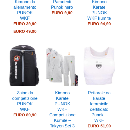
Kimono da
Paradenti
Kimono
allenamento
Punok nero
Karate
PUNOK
PUNOK
EURO
9,90
WKF
WKF kumite
EURO
39,90
EURO
94,90
-
Fascia
EURO
49,90
di
prezzo:
da
EURO 39,90
a
EURO 49,90
Zaino da
Kimono
Pettorale da
competizione
Karate
karate
PUNOK
PUNOK
femminile
WKF
WKF
certificato
Competizione
Punok –
EURO
89,90
Kumite –
WKF
Takyon Set 3
EURO
51,90