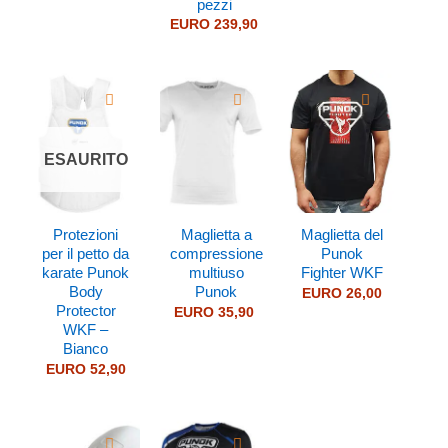
pezzi
EURO
239,90
ESAURITO
Protezioni
Maglietta a
Maglietta del
per il petto da
compressione
Punok
karate Punok
multiuso
Fighter WKF
Body
Punok
EURO
26,00
Protector
EURO
35,90
WKF –
Bianco
EURO
52,90