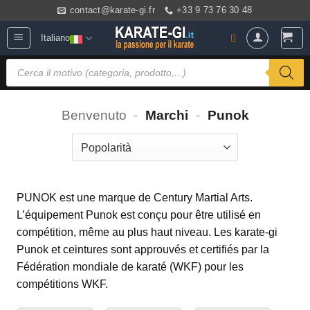
Salta
contact@karate-gi.fr
+33 9 73 76 30 48
ai
Italiano
contenuti
Ricerca
prodotti
Benvenuto
-
Marchi
-
Punok
PUNOK est une marque de Century Martial Arts.
L’équipement Punok est conçu pour être utilisé en
compétition, même au plus haut niveau. Les karate-gi
Punok et ceintures sont approuvés et certifiés par la
Fédération mondiale de karaté (WKF) pour les
compétitions WKF.