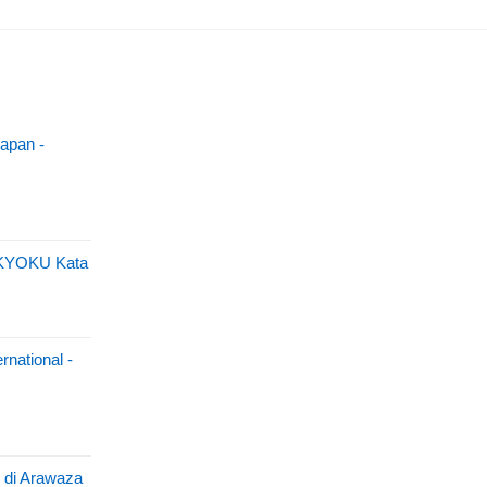
apan -
IKYOKU Kata
rnational -
 di Arawaza