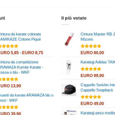
uti
Il più votato
intura da karate colorata
Cintura Master RB J
AMIKAZE Cotone Piqué
Mizuno
alutato
Valutato
Fascia
EURO
5,85
-
EURO
8,75
EURO
80,00
.80
su 5
5.00
su 5
di
intura da competizione
Karategi Adidas TA
prezzo:
RAWAZA Kumite Karate -
da
ossa o blu - WKF
EURO 5,85
Valutato
EURO
99,90
5.00
su 5
a
EURO 8,75
Cappello Seishin Inte
alutato
EURO
13,90
.67
su 5
Cappello Snapback
uanti da karate ARAWAZA blu o
ossi - WKF
Valutato
EURO
49,00
5.00
su 5
Karategi peso medio
alutato
EURO
39,90