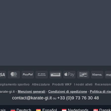
Visa
MasterCard
PayPal
Bonifico
Western
Apple
Bancontact
Klarn
bancario
Union
Pay
igliamento sportivo
Attrezzature
Prodotti WKF
I nostri atleti
Recensioni
rate-gi.it -
Menzioni generali
-
Condizioni di spedizione
-
Politica di ri
contact@karate-gi.it
+33 (0)9 73 76 30 48
ou
ais
Deutsch
Español
Nederlands
Dansk