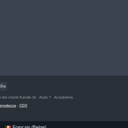
a
Mollie
 dei clienti Karate-Gi
Aiuto ?
Accademia
servatezza
-
CGV
Français (Belge)