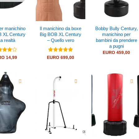
er manichino
Il manichino da boxe
Bobby Bully Century,
B XL Century
Big BOB XL Century
manichino per
a realtà
– Quello vero
bambini da prendere
a pugni
EURO
459,00
utato
Valutato
5
RO
14,99
EURO
699,00
u 5
su 5