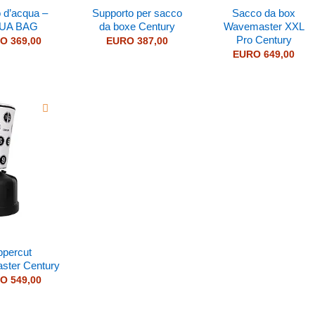
 d’acqua –
Supporto per sacco
Sacco da box
UA BAG
da boxe Century
Wavemaster XXL
Pro Century
RO
369,00
EURO
387,00
EURO
649,00
ppercut
ter Century
RO
549,00