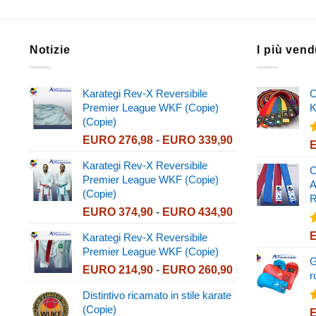
Notizie
I più vend
Karategi Rev-X Reversibile
C
Premier League WKF (Copie)
K
(Copie)
Fascia
EURO
276,98
-
EURO
339,90
V
di
4
Karategi Rev-X Reversibile
prezzo:
C
Premier League WKF (Copie)
da
A
(Copie)
EURO 276,98
R
Fascia
EURO
374,90
-
EURO
434,90
a
di
EURO 339,90
V
Karategi Rev-X Reversibile
prezzo:
4
Premier League WKF (Copie)
da
G
Fascia
EURO
214,90
-
EURO
260,90
EURO 374,90
r
di
a
Distintivo ricamato in stile karate
prezzo:
EURO 434,90
(Copie)
V
da