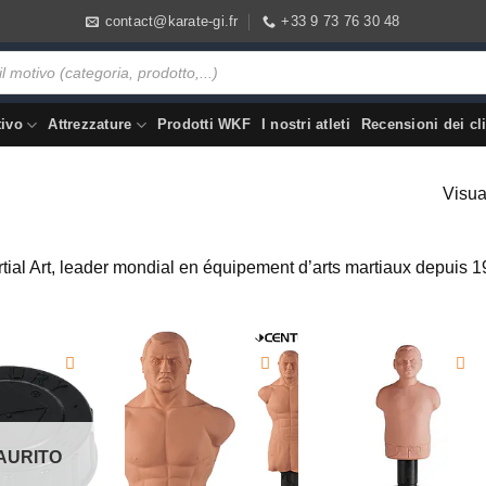
contact@karate-gi.fr
+33 9 73 76 30 48
tivo
Attrezzature
Prodotti WKF
I nostri atleti
Recensioni dei cli
Visual
tial Art, leader mondial en équipement d’arts martiaux depuis
AURITO