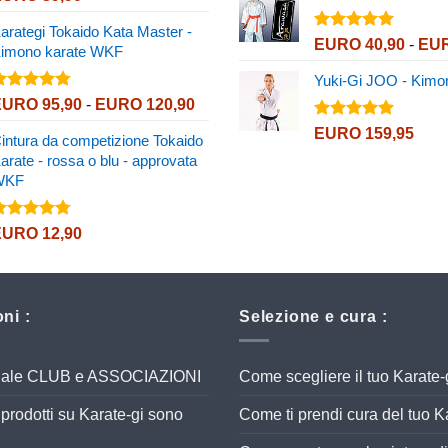
.82
su 5
arategi Tokaido Kata Master -
Valutato
EURO
40,90
-
EU
imono karate WKF
5.00
su 5
Yuki-Gi JOO - Kimo
alutato
Fascia
EURO
95,90
-
EURO
120,90
.72
su 5
di
Valutato
EURO
159,95
intura da competizione Tokaido
prezzo:
5.00
su 5
arate - rossa o blu - approvata
da
WKF
EURO 95,90
a
EURO 120,90
alutato
EURO
12,90
.72
su 5
ni :
Selezione e cura :
eciale CLUB e ASSOCIAZIONI
Come scegliere il tuo Karate-
ri prodotti su Karate-gi sono
Come ti prendi cura del tuo K