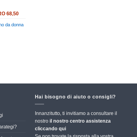
Fascia
RO
68,50
di
no da donna
prezzo:
da
EURO 40,90
a
EURO 68,50
Hai bisogno di aiuto o consigli?
Innanzitutto, ti invitiamo a consultare il
gi
nostro
il nostro centro assistenza
arategi?
cliccando qui
Se non trovate la risposta alla vostra