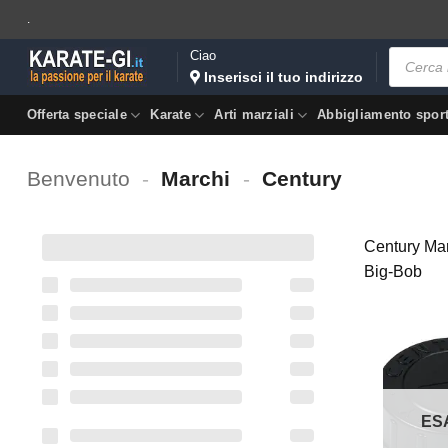
Salta
.
ai
Ricerca
Ciao
contenuti
prodotti
Inserisci il tuo indirizzo
Offerta speciale
Karate
Arti marziali
Abbigliamento spor
Benvenuto
-
Marchi
-
Century
Century Mar
Big-Bob
ES