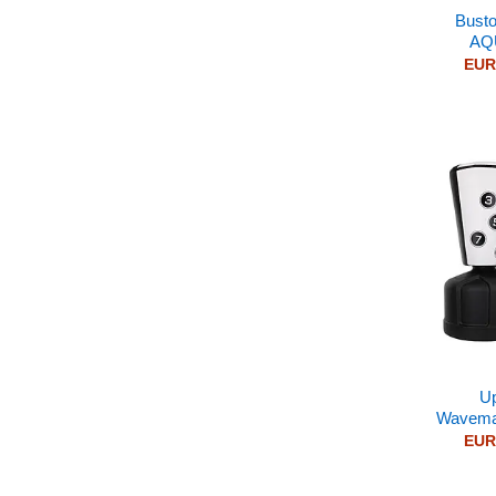
Busto
AQ
EU
U
Wavemas
EU