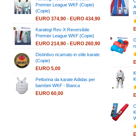
prezzo:
C
Premier League WKF (Copie)
da
A
(Copie)
EURO 276,98
R
Fascia
EURO
374,90
-
EURO
434,90
a
di
EURO 339,90
V
Karategi Rev-X Reversibile
prezzo:
4
Premier League WKF (Copie)
da
G
Fascia
EURO
214,90
-
EURO
260,90
EURO 374,90
r
di
a
Distintivo ricamato in stile karate
prezzo:
EURO 434,90
(Copie)
V
da
4
EURO
5,00
EURO 214,90
K
a
K
Pettorina da karate Adidas per
EURO 260,90
bambini WKF - Bianca
EURO
60,00
V
4
C
K
V