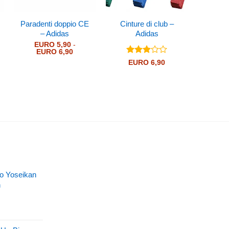
Paradenti doppio CE
Cinture di club –
– Adidas
Adidas
EURO
5,90
-
Fascia
EURO
6,90
di
Valutato
EURO
6,90
prezzo:
3
su 5
da
EURO 5,90
a
EURO 6,90
llo Yoseikan
n