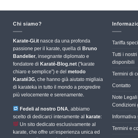
4
Chi siamo?
Informazio
Karate-Gi.it
nasce da una profonda
Tariffa sp
passione per il karate, quella di
Bruno
Tutti i nost
Bandelier
, insegnante diplomato e
disponibili
fondatore di
Karaté-Blog.net
(“karate
chiaro e semplice”) e del
metodo
Termini di 
Karaté3G
, che hanno già aiutato migliaia
Contatto
di karateka in tutto il mondo a progredire
più velocemente e serenamente.
Note Legali 
Condizioni 
Fedeli al nostro DNA
, abbiamo
scelto di dedicarci interamente al
karate
:
Informativa 
Un sito dedicato esclusivamente al
Termini e co
karate, che offre un'esperienza unica ed