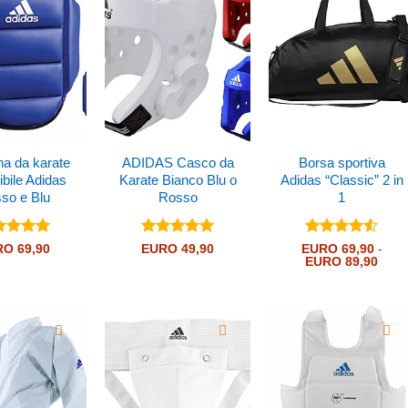
na da karate
ADIDAS Casco da
Borsa sportiva
ibile Adidas
Karate Bianco Blu o
Adidas “Classic” 2 in
so e Blu
Rosso
1
utato
5
Valutato
5
Valutato
RO
69,90
EURO
49,90
EURO
69,90
-
Fasc
5
su 5
4.55
EURO
su 5
89,90
di
prezz
da
EURO
a
EURO