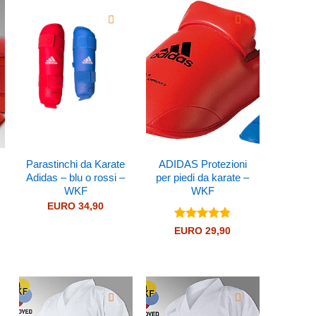
Parastinchi da Karate
ADIDAS Protezioni
Adidas – blu o rossi –
per piedi da karate –
WKF
WKF
EURO
34,90
Valutato
EURO
29,90
4.83
su 5