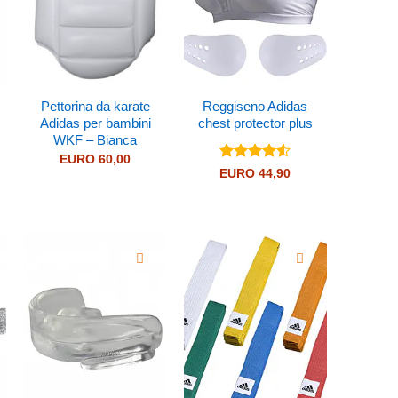
Pettorina da karate
Reggiseno Adidas
Adidas per bambini
chest protector plus
WKF – Bianca
EURO
60,00
Valutato
EURO
44,90
4.5
su 5