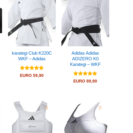
karategi Club K220C
Adidas Adidas
WKF – Adidas
ADIZERO K0
Karategi – WKF
Valutato
5
EURO
59,90
su 5
Valutato
EURO
89,90
ia
4.89
su 5
o:
 69,90
 89,90