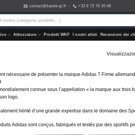
contact@karate-gi.fr
+33 9 73 76 30 48
tivo
Attrezzature
Prodotti WKF
I nostri atleti
Recensioni dei cli
Visualizzazion
ment nécessaire de présenter la marque Adidas ? Firme allemande 
9
mondialement connue sous l’appellation « la marque aux trois ba
son logo.
alement hérité d’une grande expertise dans le domaine des Sp
oduits Adidas sont conçus, fabriqués et testés par des sportifs