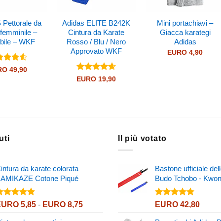
Pettorale da
Adidas ELITE B242K
Mini portachiavi –
 femminile –
Cintura da Karate
Giacca karategi
ibile – WKF
Rosso / Blu / Nero
Adidas
Approvato WKF
EURO
4,90
utato
RO
49,90
su 5
Valutato
EURO
19,90
4.67
su 5
uti
Il più votato
intura da karate colorata
Bastone ufficiale de
AMIKAZE Cotone Piqué
Budo Tchobo - Kwo
alutato
Valutato
Fascia
EURO
5,85
-
EURO
8,75
EURO
42,80
.80
su 5
5.00
su 5
di