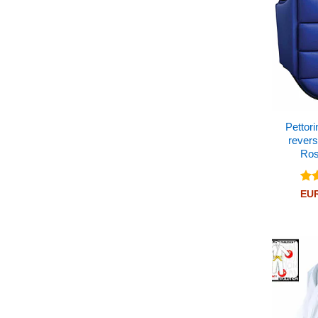
Pettori
revers
Ros
Val
EU
su 