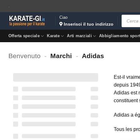
Salta
.
ai
Ricerca
Ciao
contenuti
prodotti
Inserisci il tuo indirizzo
Offerta speciale
Karate
Arti marziali
Abbigliamento spor
Benvenuto
-
Marchi
-
Adidas
Est-il vrai
depuis 194
Adidas est 
constituent 
Adidas a ég
Tous les pr