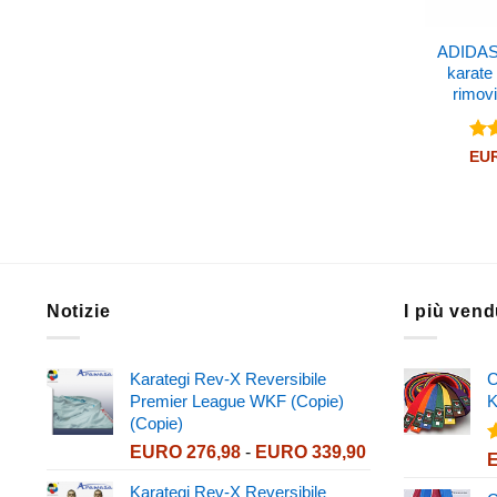
ADIDAS 
karate
rimov
Val
EU
4.5
Notizie
I più vend
Karategi Rev-X Reversibile
C
Premier League WKF (Copie)
K
(Copie)
Fascia
EURO
276,98
-
EURO
339,90
V
di
4
Karategi Rev-X Reversibile