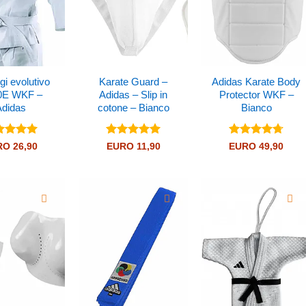
gi evolutivo
Karate Guard –
Adidas Karate Body
0E WKF –
Adidas – Slip in
Protector WKF –
Adidas
cotone – Bianco
Bianco
utato
5
Valutato
5
Valutato
RO
26,90
EURO
11,90
EURO
49,90
5
su 5
4.71
su 5