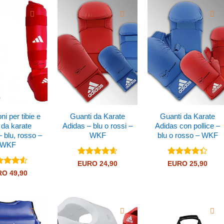
ni per tibie e
Guanti da Karate
Guanti da Karate
 da karate
Adidas – blu o rossi –
Adidas con pollice –
 blu, rosso –
WKF
blu o rosso – WKF
WKF
Valutato
Valutato
EURO
24,90
EURO
25,90
4.57
su 5
4.32
su 5
utato
RO
49,90
4
su 5