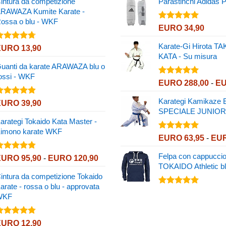
intura da competizione
Parastinchi Adidas 
prezzo:
RAWAZA Kumite Karate -
da
ossa o blu - WKF
EURO 5,85
Valutato
EURO
34,90
5.00
su 5
a
EURO 8,75
Karate-Gi Hirota T
alutato
EURO
13,90
.67
su 5
KATA - Su misura
uanti da karate ARAWAZA blu o
ossi - WKF
Valutato
EURO
288,00
-
E
5.00
su 5
Karategi Kamikaze
alutato
EURO
39,90
.82
su 5
SPECIALE JUNIOR
arategi Tokaido Kata Master -
imono karate WKF
Valutato
EURO
63,95
-
EU
5.00
su 5
Felpa con cappucci
alutato
Fascia
EURO
95,90
-
EURO
120,90
.72
su 5
TOKAIDO Athletic b
di
intura da competizione Tokaido
prezzo:
arate - rossa o blu - approvata
da
Valutato
WKF
EURO 95,90
5.00
su 5
a
EURO 120,90
alutato
EURO
12,90