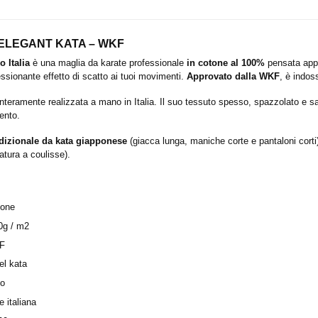
ia ELEGANT KATA – WKF
o Italia
è una maglia da karate professionale
in cotone al 100%
pensata app
sionante effetto di scatto ai tuoi movimenti.
Approvato dalla WKF
, è indos
ramente realizzata a mano in Italia. Il suo tessuto spesso, spazzolato e sanf
ento.
adizionale da kata giapponese
(giacca lunga, maniche corte e pantaloni corti)
atura a coulisse).
tone
0g / m2
KF
el kata
to
e italiana