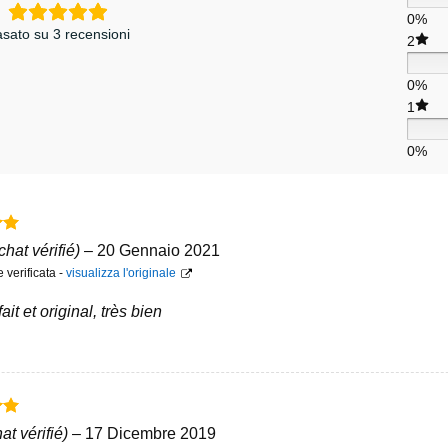
0%
sato su 3 recensioni
2
0%
1
0%
5
chat vérifié)
–
20 Gennaio 2021
verificata -
visualizza l'originale
it et original, très bien
5
at vérifié)
–
17 Dicembre 2019