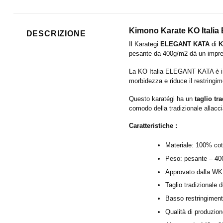
Kimono Karate KO Ital
DESCRIZIONE
Il Karategi
ELEGANT KATA
di
K
pesante da 400g/m2 dà un impres
La KO Italia ELEGANT KATA è inte
morbidezza e riduce il restringim
Questo karatégi ha un
taglio tr
comodo della tradizionale allacci
Caratteristiche :
Materiale: 100% co
Peso: pesante – 40
Approvato dalla W
Taglio tradizionale d
Basso restringimen
Qualità di produzion