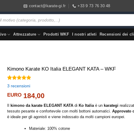
contact@karate-gi.fr
+33 9 73 76 30 48
tivo
Attrezzature
Prodotti WKF
I nostri atleti
Recensioni dei cli
Kimono Karate KO Italia ELEGANT KATA – WKF
Valutato
3
3
recensioni
5.00
su 5
su base di
EURO
184,00
recensioni
Il
kimono da karate ELEGANT KATA
di
Ko Italia
è un
karategi
realizzat
tessuto pesante e confortevole con molti bottoni automatici.
Approvato 
è ideale per gli agonisti e viene indossato da molti campioni europei.
Materiale: 100% cotone