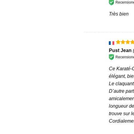
Recensione 
Très bien
Valutato
Pust Jean
su 5
Recensione 
Ce Karaté-G
élégant, bie
Le claquant 
D’autre part
amicalement
longueur de 
trouve sur l
Cordialemen