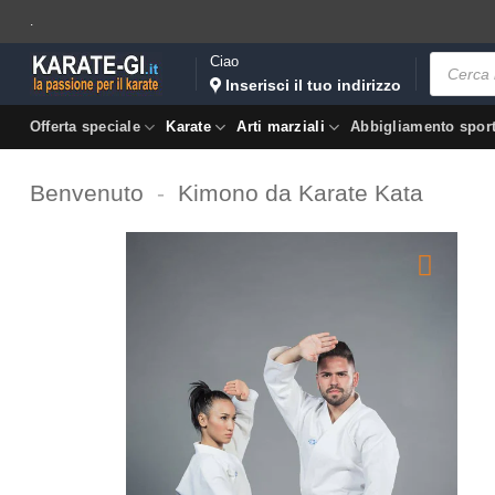
Salta
.
ai
Ricerca
Ciao
contenuti
prodotti
Inserisci il tuo indirizzo
Offerta speciale
Karate
Arti marziali
Abbigliamento spor
Benvenuto
-
Kimono da Karate Kata