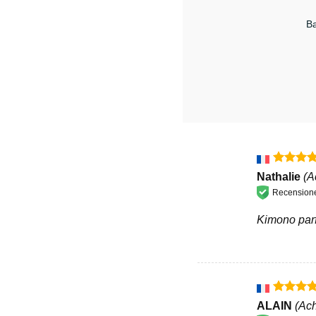
Ba
Valutato
Nathalie
(A
su 5
Recensione 
Kimono parfa
Valutato
ALAIN
(Ach
su 5