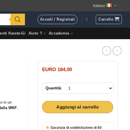
Italiano
Accedi / Registrati
Carrello
enti Karate-Gi
Aiuto ?
Accademia
EURO
184,00
Quantità:
o in un
Aggiungi al carrello
dalla WKF
,
Garanzia di soddisfazione di 60