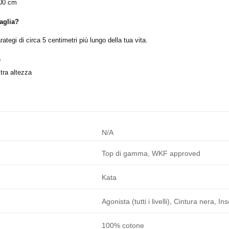
200 cm
aglia?
ategi di circa 5 centimetri più lungo della tua vita.
a
tra altezza
N/A
Top di gamma, WKF approved
Kata
Agonista (tutti i livelli), Cintura nera, I
100% cotone