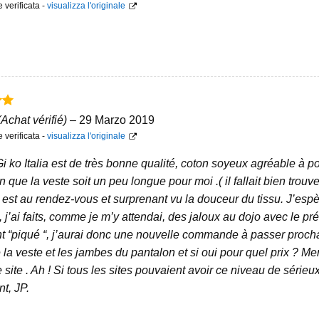
verificata -
visualizza l'originale
5
(Achat vérifié)
–
29 Marzo 2019
verificata -
visualizza l'originale
i ko Italia est de très bonne qualité, coton soyeux agréable à p
n que la veste soit un peu longue pour moi .( il fallait bien tro
est au rendez-vous et surprenant vu la douceur du tissu. J’espèr
, j’ai faits, comme je m’y attendai, des jaloux au dojo avec le pré
 “piqué “, j’aurai donc une nouvelle commande à passer prochain
la veste et les jambes du pantalon et si oui pour quel prix ? Mer
e site . Ah ! Si tous les sites pouvaient avoir ce niveau de sér
t, JP.