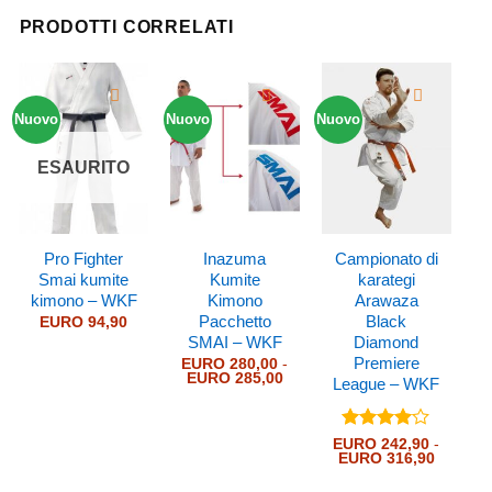
PRODOTTI CORRELATI
Nuovo
Nuovo
Nuovo
ESAURITO
Pro Fighter
Inazuma
Campionato di
Smai kumite
Kumite
karategi
kimono – WKF
Kimono
Arawaza
Pacchetto
Black
EURO
94,90
SMAI – WKF
Diamond
Premiere
EURO
280,00
-
Fascia
EURO
285,00
League – WKF
di
prezzo:
da
EURO 280,00
Valutato
EURO
242,90
-
a
Fascia
EURO
316,90
4
su 5
EURO 285,00
di
prezzo: