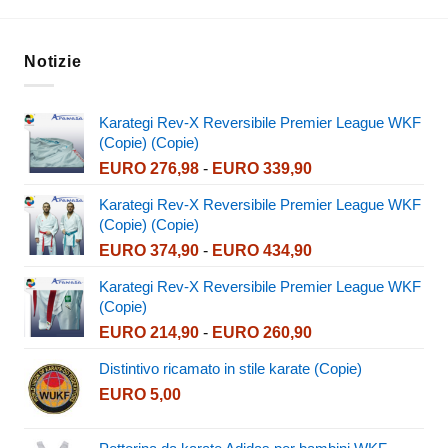
da
EURO 2
a
EURO 3
Notizie
Karategi Rev-X Reversibile Premier League WKF
(Copie) (Copie)
Fascia
EURO
276,98
-
EURO
339,90
di
Karategi Rev-X Reversibile Premier League WKF
prezzo:
(Copie) (Copie)
da
Fascia
EURO
374,90
-
EURO
434,90
EURO 276,98
di
a
Karategi Rev-X Reversibile Premier League WKF
prezzo:
EURO 339,90
(Copie)
da
Fascia
EURO
214,90
-
EURO
260,90
EURO 374,90
di
a
Distintivo ricamato in stile karate (Copie)
prezzo:
EURO 434,90
EURO
5,00
da
EURO 214,90
a