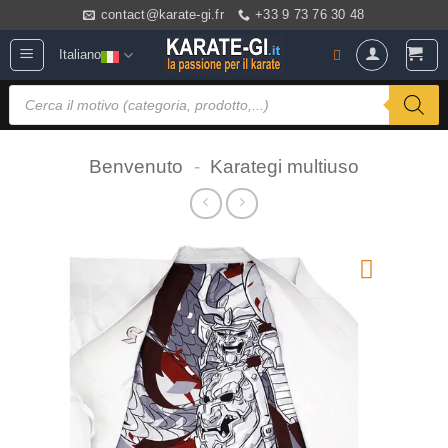
Salta
contact@karate-gi.fr
+33 9 73 76 30 48
ai
Italiano
contenuti
Ricerca
prodotti
Benvenuto
-
Karategi multiuso