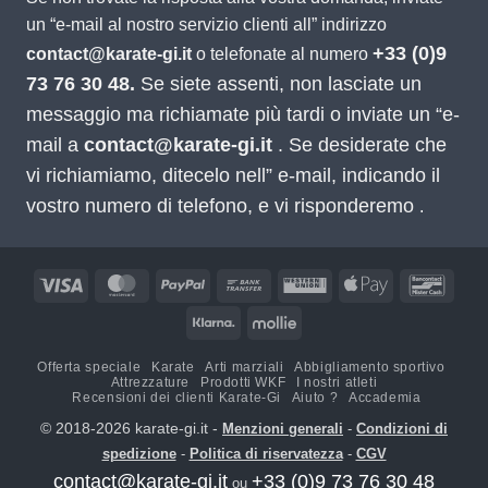
un “e-mail al nostro servizio clienti all” indirizzo
+33 (0)9
contact@karate-gi.it
o telefonate al numero
73 76 30 48.
Se siete assenti, non lasciate un
messaggio ma richiamate più tardi o inviate un “e-
mail a
contact@karate-gi.it
. Se desiderate che
vi richiamiamo, ditecelo nell” e-mail, indicando il
vostro numero di telefono, e vi risponderemo
.
Visa
MasterCard
PayPal
Bonifico
Western
Apple
Banco
bancario
Union
Pay
Klarna
Mollie
Offerta speciale
Karate
Arti marziali
Abbigliamento sportivo
Attrezzature
Prodotti WKF
I nostri atleti
Recensioni dei clienti Karate-Gi
Aiuto ?
Accademia
© 2018-2026 karate-gi.it -
Menzioni generali
-
Condizioni di
spedizione
-
Politica di riservatezza
-
CGV
contact@karate-gi.it
+33 (0)9 73 76 30 48
ou