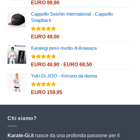
Valutato
EURO
99,90
5.00
su 5
Cappello Seishin International - Cappello
Snapback
Valutato
EURO
49,00
5.00
su 5
Karategi peso medio di Arawaza
Valutato
Fascia
EURO
40,90
-
EURO
68,50
5.00
su 5
di
Yuki-Gi JOO - Kimono da donna
prezzo:
da
EURO 40,90
Valutato
EURO
159,95
5.00
su 5
a
EURO 68,50
Chi siamo?
Karate-Gi.it
nasce da una profonda passione per il