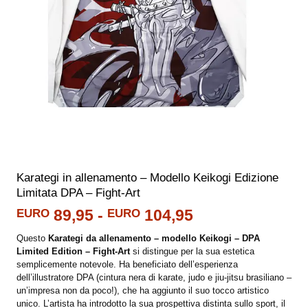
Karategi in allenamento – Modello Keikogi Edizione
Limitata DPA – Fight-Art
Fascia
EURO
89,95
-
EURO
104,95
di
Questo
Karategi da allenamento – modello Keikogi – DPA
prezzo:
Limited Edition – Fight-Art
si distingue per la sua estetica
da
semplicemente notevole. Ha beneficiato dell’esperienza
EURO 89,95
dell’illustratore DPA (cintura nera di karate, judo e jiu-jitsu brasiliano –
a
un’impresa non da poco!), che ha aggiunto il suo tocco artistico
EURO 104,95
unico. L’artista ha introdotto la sua prospettiva distinta sullo sport, il