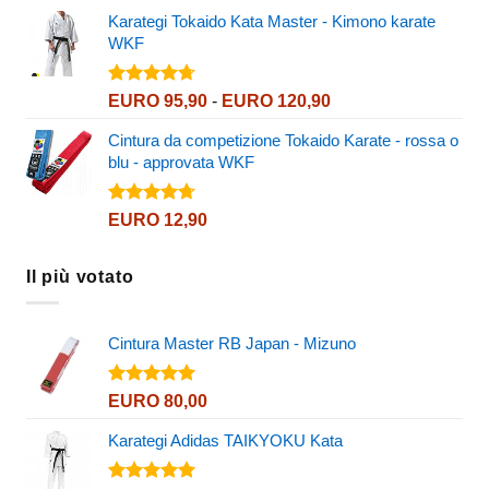
Karategi Tokaido Kata Master - Kimono karate
WKF
Valutato
Fascia
EURO
95,90
-
EURO
120,90
4.72
su 5
di
Cintura da competizione Tokaido Karate - rossa o
prezzo:
blu - approvata WKF
da
EURO 95,90
a
Valutato
EURO
12,90
4.72
su 5
EURO 120,90
Il più votato
Cintura Master RB Japan - Mizuno
Valutato
EURO
80,00
5.00
su 5
Karategi Adidas TAIKYOKU Kata