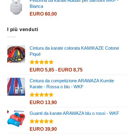
Pettorina da karate Adidas per bambini WKF -
EURO 260,90
Bianca
EURO
60,00
I più venduti
Cintura da karate colorata KAMIKAZE Cotone
Piqué
Valutato
Fascia
EURO
5,85
-
EURO
8,75
4.80
su 5
di
Cintura da competizione ARAWAZA Kumite
prezzo:
Karate - Rossa o blu - WKF
da
EURO 5,85
a
Valutato
EURO
13,90
4.67
su 5
EURO 8,75
Guanti da karate ARAWAZA blu o rossi - WKF
Valutato
EURO
39,90
4.82
su 5