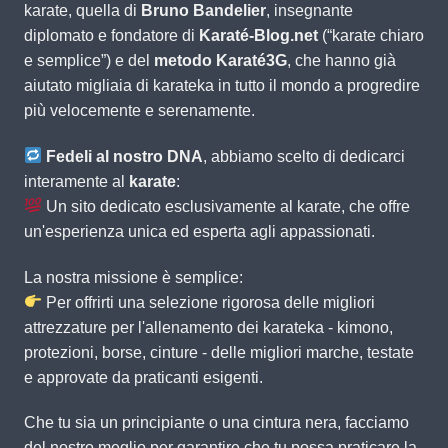
karate, quella di
Bruno Bandelier
, insegnante
diplomato e fondatore di
Karaté-Blog.net
(“karate chiaro
e semplice”) e del
metodo Karaté3G
, che hanno già
aiutato migliaia di karateka in tutto il mondo a progredire
più velocemente e serenamente.
Fedeli al nostro DNA
, abbiamo scelto di dedicarci
interamente al
karate
:
Un sito dedicato esclusivamente al karate, che offre
un'esperienza unica ed esperta agli appassionati.
La nostra missione è semplice:
Per offrirti una selezione rigorosa delle migliori
attrezzature per l'allenamento dei karateka - kimono,
protezioni, borse, cinture - delle migliori marche, testate
e approvate da praticanti esigenti.
Che tu sia un principiante o una cintura nera, facciamo
del nostro meglio per garantire che tu possa praticare la