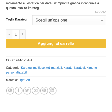
movimento e l’estetica per dare un’impronta grafica individuale a
questo insolito karategi.
SVUOTA
Taglia Karategi
Karategi in allenamento - Modello Keikogi Edizione Limitata DP
Aggiungi al carrello
COD:
1444-1-1-1-1
Categorie:
Karategi multiuso
,
Arti marziali
,
Karate
,
karategi
,
Kimono
personalizzabili
Marchio:
Fight-Art